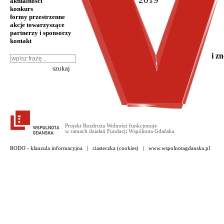
aktualności
konkurs
formy przestrzenne
akcje towarzyszące
partnerzy i sponsorzy
kontakt
i z
Projekt Rozdroża Wolności funkcjonuje
w ramach działań Fundacji Wspólnota Gdańska
RODO - klauzula informacyjna
|
ciasteczka (cookies)
|
www.wspolnotagdanska.pl